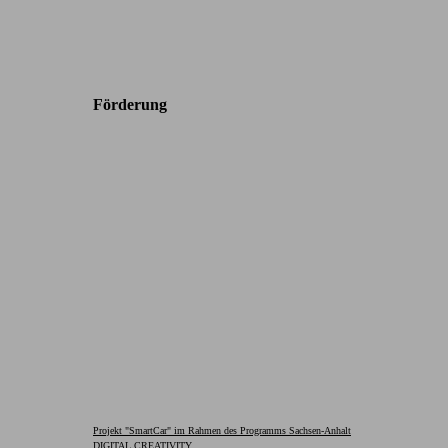
Förderung
Projekt "SmartCar" im Rahmen des Programms Sachsen-Anhalt
DIGITAL CREATIVITY