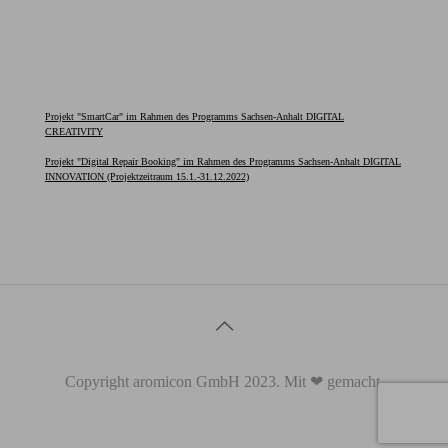
Projekt "SmartCar" im Rahmen des Programms Sachsen-Anhalt DIGITAL
CREATIVITY
Projekt "Digital Repair Booking" im Rahmen des Programms Sachsen-Anhalt DIGITAL
INNOVATION (Projektzeitraum 15.1.-31.12.2022)
Copyright aromicon GmbH 2023. Mit ❤ gemacht.