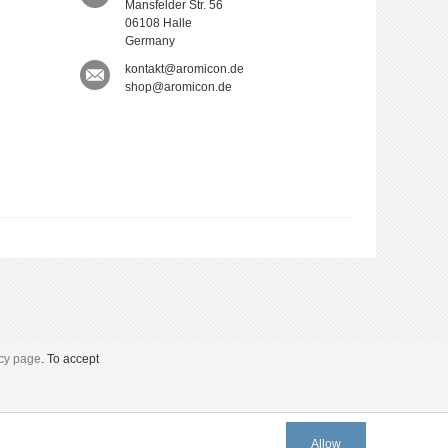
Mansfelder Str. 56
06108 Halle
Germany
kontakt@aromicon.de
shop@aromicon.de
icy page
. To accept
Allow