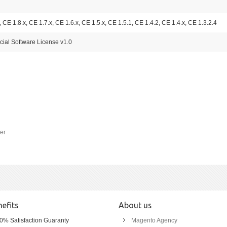
, CE 1.8.x, CE 1.7.x, CE 1.6.x, CE 1.5.x, CE 1.5.1, CE 1.4.2, CE 1.4.x, CE 1.3.2.4
al Software License v1.0
ter
efits
About us
0% Satisfaction Guaranty
Magento Agency