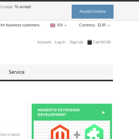
icy page
. To accept
Accept Cookies
y for business customers.
EN
Currency:
EUR
Account
Log In
Sign Up
Cart
€0.00
Service
:
Out of stock