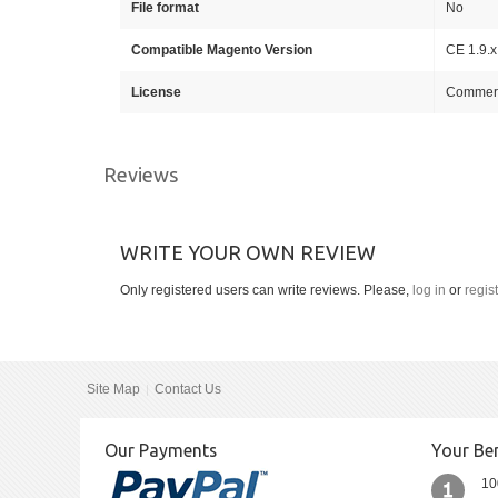
File format
No
Compatible Magento Version
CE 1.9.x
License
Commerci
Reviews
WRITE YOUR OWN REVIEW
Only registered users can write reviews. Please,
log in
or
regis
Site Map
Contact Us
Our Payments
Your Ben
10