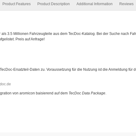
Product Features
Product Description
Additional Information
Reviews
r als 3.5 Millionen Fahrzeugteile aus dem TecDoc-Katalog. Bei der Suche nach F
elistet. Preis auf Anfrage!
 TecDoc-Ersatzteil-Daten zu. Voraussetzung für die Nutzung ist die Anmeldung für
doc.de
gration von aromicon baisierend auf dem
TecDoc Data Package
.