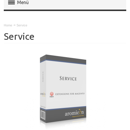
Menü
Magento Extensions
Home
Service
Magento 2 Extensions
Service
Invoice Pdf Pro Templates
Service