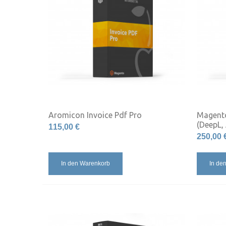
Aromicon Invoice Pdf Pro
Magento
(DeepL,
115,00 €
250,00 
In den Warenkorb
In de