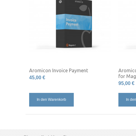
Aromicon Invoice Payment
Aromico
for Mag
45,00 €
95,00 €
In den Warenkorb
In de