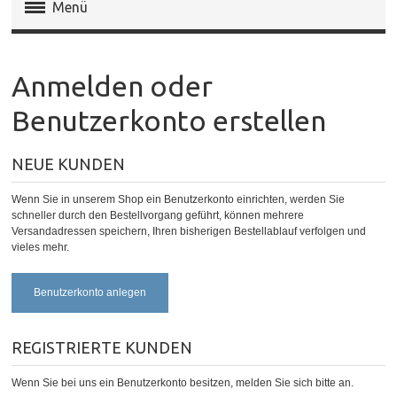
Menü
Magento Extensions
Anmelden oder
Magento 2 Extensions
Benutzerkonto erstellen
Invoice Pdf Pro Templates
NEUE KUNDEN
Service
Wenn Sie in unserem Shop ein Benutzerkonto einrichten, werden Sie
schneller durch den Bestellvorgang geführt, können mehrere
Versandadressen speichern, Ihren bisherigen Bestellablauf verfolgen und
vieles mehr.
Benutzerkonto anlegen
REGISTRIERTE KUNDEN
Wenn Sie bei uns ein Benutzerkonto besitzen, melden Sie sich bitte an.