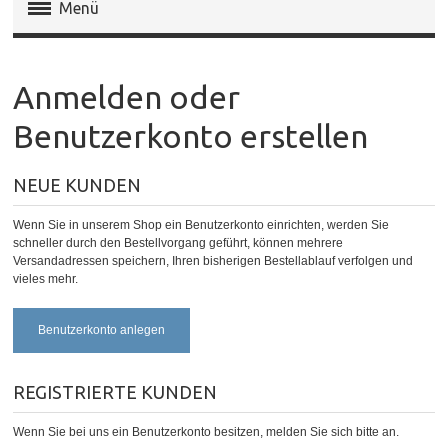
Menü
Magento Extensions
Anmelden oder
Magento 2 Extensions
Benutzerkonto erstellen
Invoice Pdf Pro Templates
NEUE KUNDEN
Service
Wenn Sie in unserem Shop ein Benutzerkonto einrichten, werden Sie
schneller durch den Bestellvorgang geführt, können mehrere
Versandadressen speichern, Ihren bisherigen Bestellablauf verfolgen und
vieles mehr.
Benutzerkonto anlegen
REGISTRIERTE KUNDEN
Wenn Sie bei uns ein Benutzerkonto besitzen, melden Sie sich bitte an.