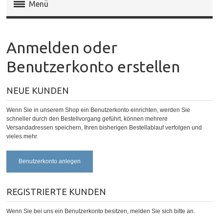
Menü
Magento Extensions
Anmelden oder
Magento 2 Extensions
Benutzerkonto erstellen
Invoice Pdf Pro Templates
NEUE KUNDEN
Service
Wenn Sie in unserem Shop ein Benutzerkonto einrichten, werden Sie
schneller durch den Bestellvorgang geführt, können mehrere
Versandadressen speichern, Ihren bisherigen Bestellablauf verfolgen und
vieles mehr.
Benutzerkonto anlegen
REGISTRIERTE KUNDEN
Wenn Sie bei uns ein Benutzerkonto besitzen, melden Sie sich bitte an.